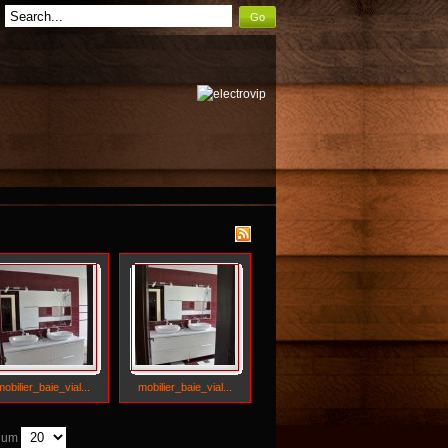
Go
mobilier_baie_vial...
mobilier_baie_vial...
 Num