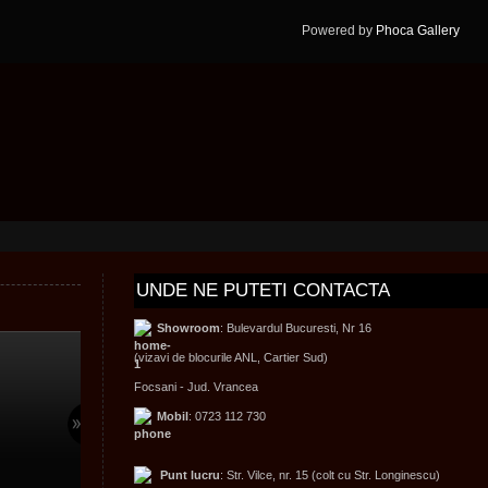
Powered by
Phoca
Gallery
UNDE
NE PUTETI CONTACTA
Showroom
: Bulevardul Bucuresti, Nr 16
(vizavi de blocurile ANL, Cartier Sud)
Focsani - Jud. Vrancea
Mobil
: 0723 112 730
Punt lucru
: Str. Vilce, nr. 15 (colt cu Str. Longinescu)