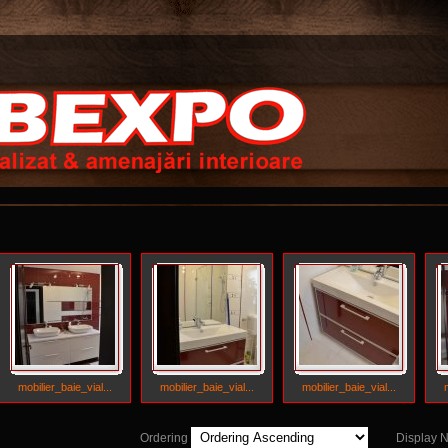
mobilier_baie_vial...
mobilier_baie_vial...
mobilier_baie_vial...
Ordering
Display