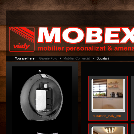
You are here:
Galerie Foto
Mobilier Comercial
Bucatarii
bucatarie_vialy_mo...