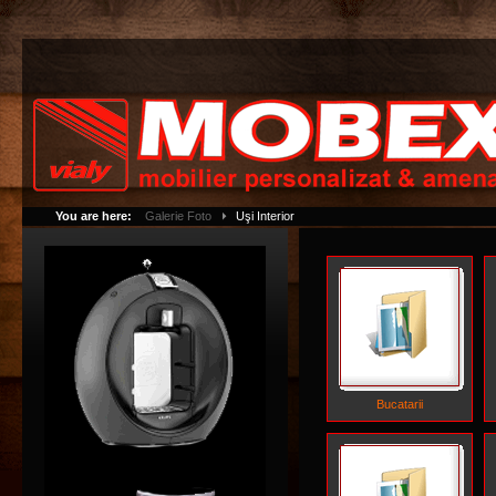
You are here:
Galerie Foto
Uşi Interior
Bucatarii