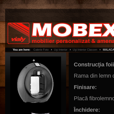
You are here:
Galerie Foto
Uşi Interior
Uşi Interior Classen
MALAG
Construcţia foi
Rama din lemn de
Finisare:
Placă fibrolemno
Închidere: