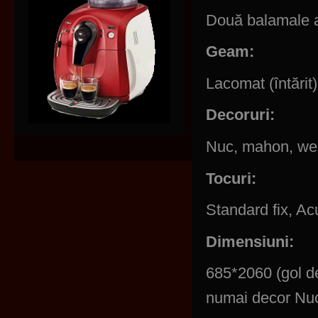
Două balamale ar
Geam:
Lacomat (întărit)
Decoruri:
Nuc, mahon, we
Tocuri
:
Standard fix, Acu
Dimensiuni:
685*2060 (gol d
numai decor Nuc