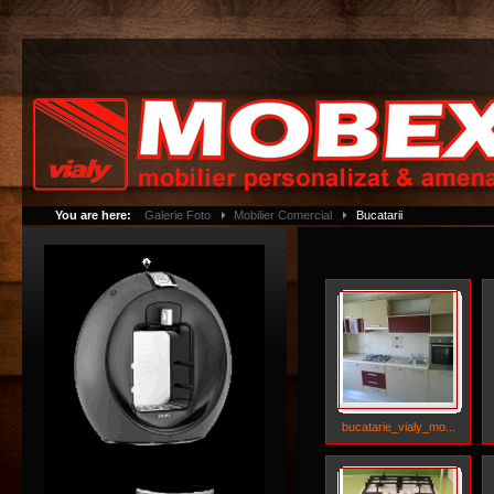
You are here:
Galerie Foto
Mobilier Comercial
Bucatarii
bucatarie_vialy_mo...