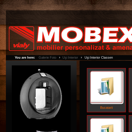
You are here:
Galerie Foto
Uşi Interior
Uşi Interior Classen
Bucatarii